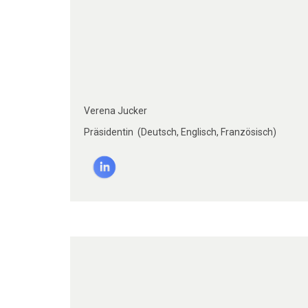
Von links: Rajah, Geerthi, Verena, Yelu
und Olga.
Verena Jucker
Präsidentin (Deutsch, Englisch, Französisch)